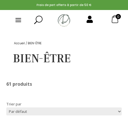
Frais de port offerts à partir de 50 €
0
U

Search Button
Search
for:
Accueil
/ BIEN-ÊTRE
BIEN-ÊTRE
61 produits
Trier par