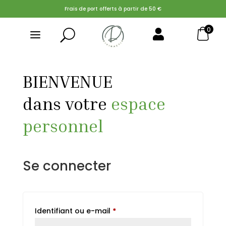
Frais de port offerts à partir de 50 €
0
U

Search Button
Search
for:
BIENVENUE
dans votre
espace
personnel
Se connecter
Obligatoire
Identifiant ou e-mail
*