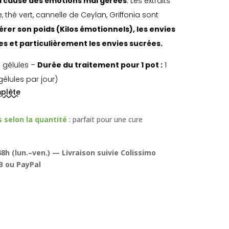
 à cause des émotions mal gérées
. Les extraits
thé vert, cannelle de Ceylan, Griffonia sont
érer son poids (Kilos émotionnels), les envies
s et particulièrement les envies sucrées.
 gélules –
Durée du traitement pour 1 pot :
1
élules par jour)
mplète
selon la quantité
: parfait pour une cure
8h (lun.–ven.) — Livraison suivie Colissimo
B ou PayPal