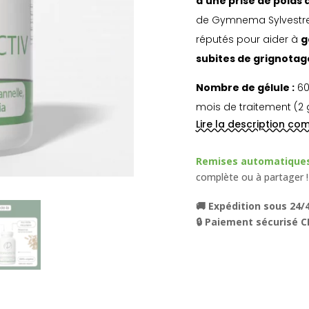
d’une prise de poids
de Gymnema Sylvestre, 
réputés pour aider à
g
subites de grignotage
Nombre de gélule :
60
mois de traitement (2 g
Lire la description co
Remises automatiques 
complète ou à partager !
🚚 Expédition sous 24/4
🔒 Paiement sécurisé C