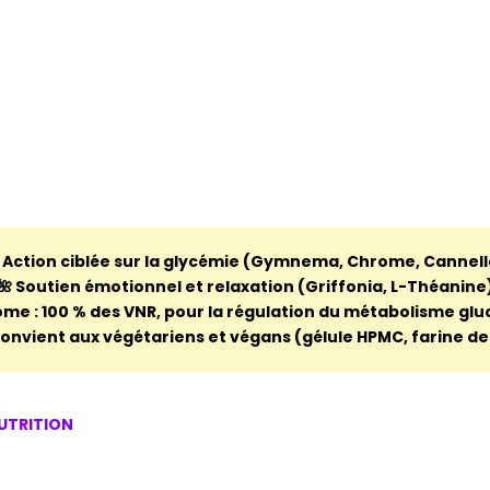
 Action ciblée sur la glycémie (Gymnema, Chrome, Cannell
🌺 Soutien émotionnel et relaxation (Griffonia, L-Théanine
ome : 100 % des VNR, pour la régulation du métabolisme glu
Convient aux végétariens et végans (gélule HPMC, farine de 
NUTRITION