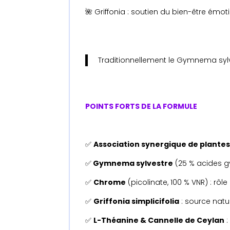
🌺 Griffonia : soutien du bien-être émoti
Traditionnellement le Gymnema sylves
POINTS FORTS DE LA FORMULE
✅
Association synergique de plantes
✅
Gymnema sylvestre
(25 % acides g
✅
Chrome
(picolinate, 100 % VNR) : rô
✅
Griffonia simplicifolia
: source natu
✅
L-Théanine & Cannelle de Ceylan
: