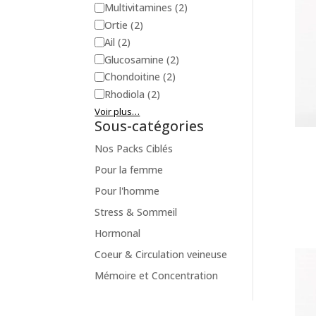
Multivitamines
(2)
Ortie
(2)
Ail
(2)
Glucosamine
(2)
Chondoitine
(2)
Rhodiola
(2)
Voir plus…
Sous-catégories
Nos Packs Ciblés
Pour la femme
Pour l'homme
Stress & Sommeil
Hormonal
Coeur & Circulation veineuse
Mémoire et Concentration