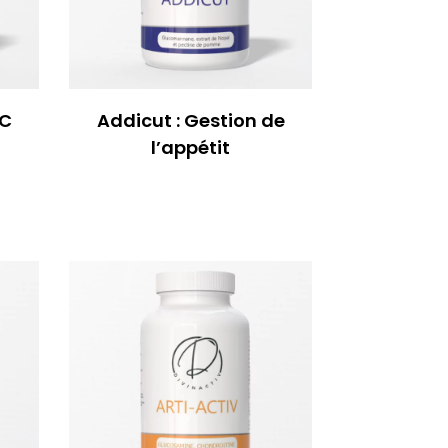
 C
Addicut : Gestion de
l’appétit