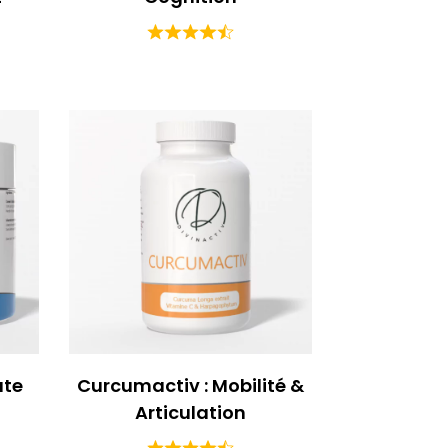
ate
Curcumactiv : Mobilité &
Articulation