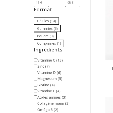
Format
Format
Gélules
(14)
Gummies
(3)
Poudre
(3)
Comprimés
(1)
Ingrédients
Ingrédients
Vitamine C
(13)
Zinc
(7)
Vitamine D
(6)
Magnésium
(5)
Biotine
(4)
Vitamine E
(4)
Acides aminés
(3)
Collagène marin
(3)
Oméga 3
(2)