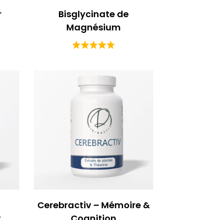
r
Bisglycinate de
Magnésium
Cerebractiv – Mémoire &
t
Cognition