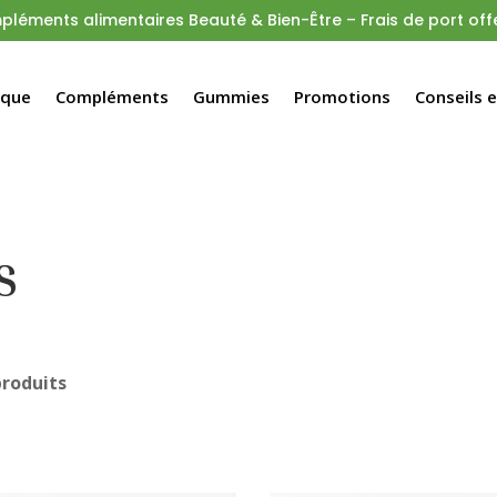
léments alimentaires Beauté & Bien-Être – Frais de port offe
rque
Compléments
Gummies
Promotions
Conseils 
S
produits