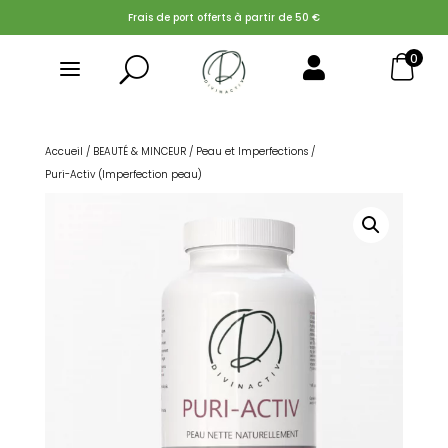
Frais de port offerts à partir de 50 €
0
U

Search Button
Search
for:
Accueil
/
BEAUTÉ & MINCEUR
/
Peau et Imperfections
/
Puri-Activ (Imperfection peau)