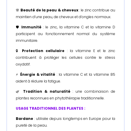
🌸
Beauté de la peau & cheveux
: le zinc contribue au
maintien d’une peau, de cheveux et d’ongles normaux.
🛡️
Immunité
: le zinc, la vitamine C et la vitamine D
participent au fonctionnement normal du système
immunitaire.
🔒
Protection cellulaire
: la vitamine E et le zinc
contribuent à protéger les cellules contre le stress
oxydatif.
⚡
Énergie & vitalité
: la vitamine C et la vitamine B5
aident à réduire la fatigue.
🌿
Tradition & naturalité
: une combinaison de
plantes reconnues en phytothérapie traditionnelle.
USAGE TRADITIONNEL DES PLANTES :
Bardane
: utilisée depuis longtemps en Europe pour la
pureté de la peau.