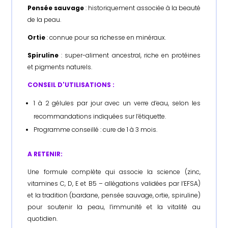
Pensée sauvage
: historiquement associée à la beauté
de la peau.
Ortie
: connue pour sa richesse en minéraux.
Spiruline
: super-aliment ancestral, riche en protéines
et pigments naturels.
CONSEIL D'UTILISATIONS :
1 à 2 gélules par jour avec un verre d’eau, selon les
recommandations indiquées sur l’étiquette.
Programme conseillé : cure de 1 à 3 mois.
A RETENIR:
Une formule complète qui associe la science (zinc,
vitamines C, D, E et B5 – allégations validées par l’EFSA)
et la tradition (bardane, pensée sauvage, ortie, spiruline)
pour soutenir la peau, l’immunité et la vitalité au
quotidien.