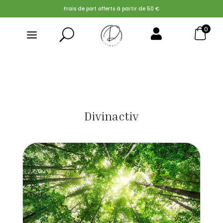
Frais de port offerts à partir de 50 €
0
U

Search Button
Search
for:
Divinactiv