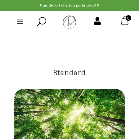
Frais de port offerts à partir de 50 €
0
U

Search Button
Search
for:
Standard